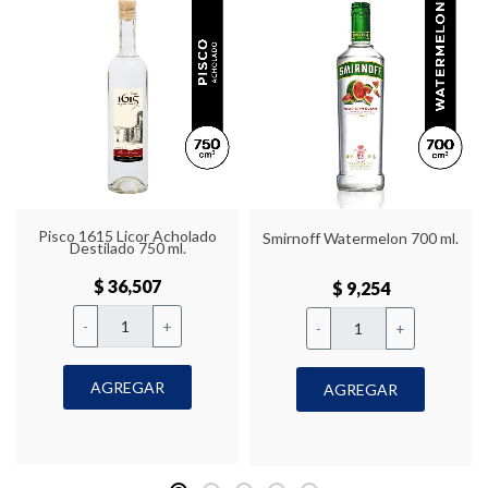
Pisco 1615 Licor Acholado
Smirnoff Watermelon 700 ml.
Destilado 750 ml.
$ 36,507
$ 9,254
-
+
-
+
AGREGAR
AGREGAR