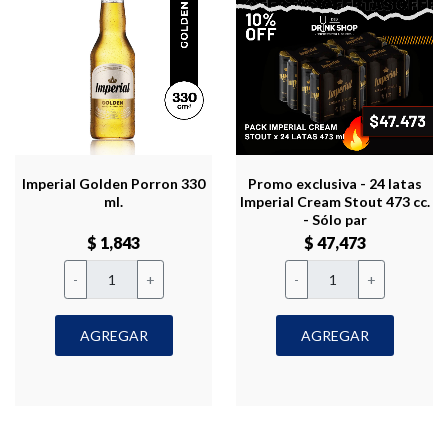
Imperial Golden Porron 330
Promo exclusiva - 24 latas
ml.
Imperial Cream Stout 473 cc.
- Sólo par
$ 1,843
$ 47,473
-
+
-
+
AGREGAR
AGREGAR