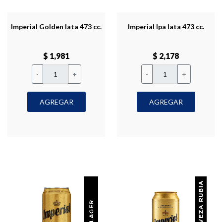
Imperial Golden lata 473 cc.
Imperial Ipa lata 473 cc.
$ 1,981
$ 2,178
-
+
-
+
AGREGAR
AGREGAR