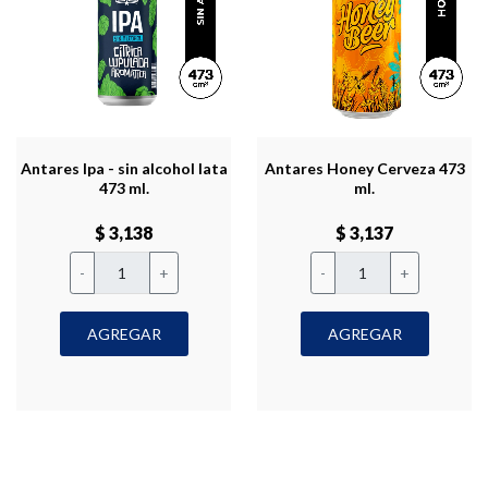
Antares Ipa - sin alcohol lata
Antares Honey Cerveza 473
473 ml.
ml.
$ 3,138
$ 3,137
-
+
-
+
AGREGAR
AGREGAR