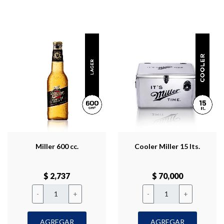
Miller 600 cc.
Cooler Miller 15 lts.
$ 2,737
$ 70,000
-
+
-
+
AGREGAR
AGREGAR