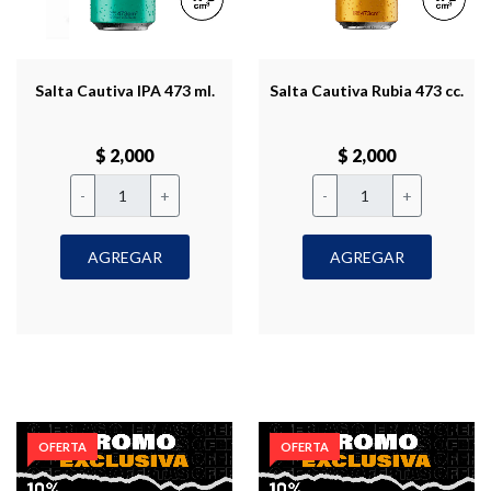
Salta Cautiva IPA 473 ml.
Salta Cautiva Rubia 473 cc.
$ 2,000
$ 2,000
-
+
-
+
AGREGAR
AGREGAR
OFERTA
OFERTA