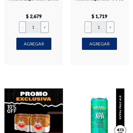
$ 2,679
$ 1,719
-
+
-
+
AGREGAR
AGREGAR