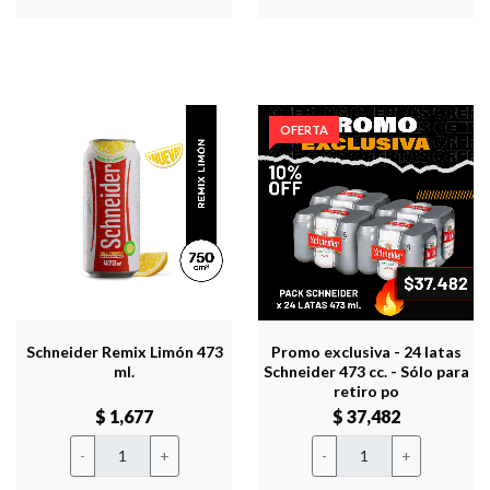
OFERTA
Schneider Remix Limón 473
Promo exclusiva - 24 latas
ml.
Schneider 473 cc. - Sólo para
retiro po
$ 1,677
$ 37,482
-
+
-
+