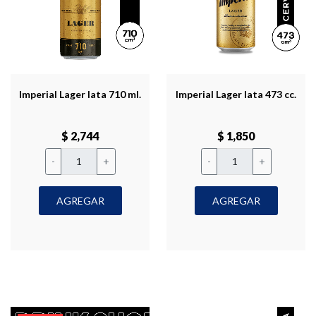
Imperial Lager lata 710 ml.
Imperial Lager lata 473 cc.
$ 2,744
$ 1,850
-
+
-
+
AGREGAR
AGREGAR