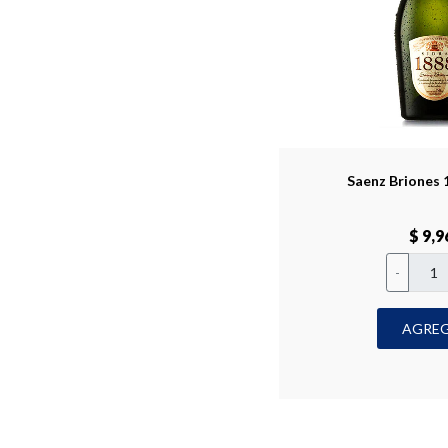
Saenz Briones 
$ 9,9
-
AGRE