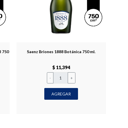
l 750
Saenz Briones 1888 Botánica 750 ml.
$ 11,394
-
+
AGREGAR