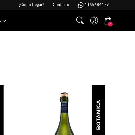
¿Cómo Llegar?
Contacto
1165684179
S
0