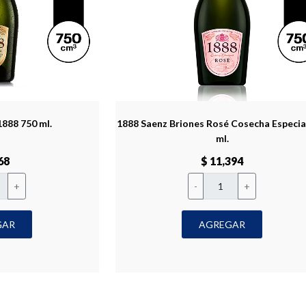
1888 750 ml.
1888 Saenz Briones Rosé Cosecha Especia
ml.
68
$ 11,394
+
-
+
GAR
AGREGAR