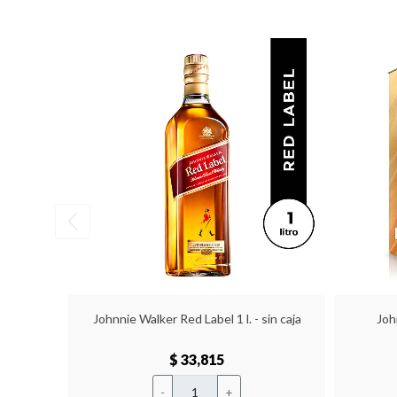
Johnnie Walker Red Label 1 l. - sin caja
Joh
$ 33,815
-
+