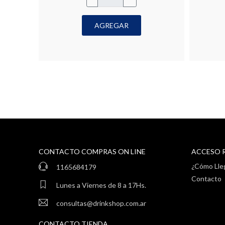
AGREGAR
CONTACTO COMPRAS ON LINE
ACCESO 
¿Cómo Lle
1165684179
Contacto
Lunes a Viernes de 8 a 17Hs.
consultas@drinkshop.com.ar
CONTACTO TIENDA