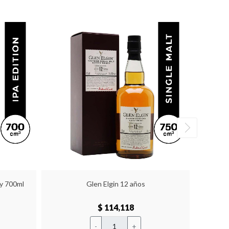
y 700ml
Glen Elgin 12 años
Craggan
$ 114,118
-
+