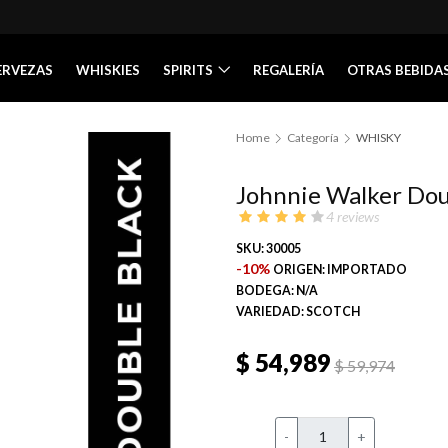
ERVEZAS
WHISKIES
SPIRITS
REGALERÍA
OTRAS BEBIDA
Home
Categoría
WHISKY
Johnnie Walker Doub
4 reviews
SKU: 30005
-10%
ORIGEN: IMPORTADO
BODEGA: N/A
VARIEDAD: SCOTCH
$ 54,989
$ 59,974
-
+