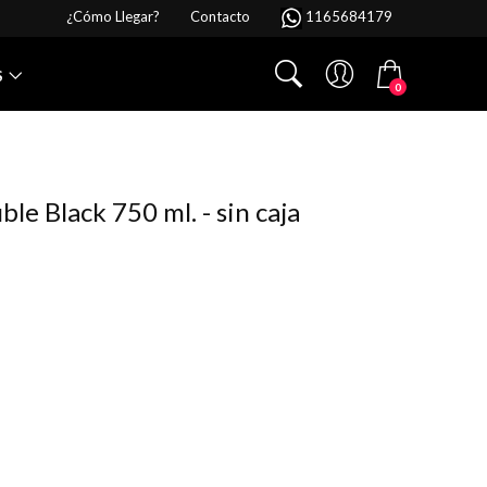
¿Cómo Llegar?
Contacto
1165684179
S
0
le Black 750 ml. - sin caja