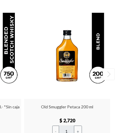
- *Sin caja
Old Smuggler Petaca 200 ml
Wild 
$ 2,720
-
+