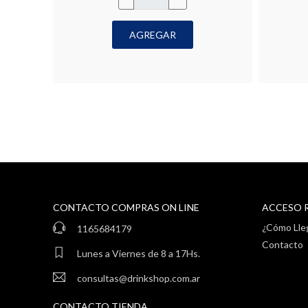
AGREGAR
CONTACTO COMPRAS ON LINE
ACCESO 
¿Cómo Lle
1165684179
Contacto
Lunes a Viernes de 8 a 17Hs.
consultas@drinkshop.com.ar
CONTACTO TIENDA