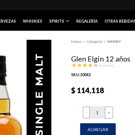
ERVEZAS
WHISKIES
SPIRITS
REGALERÍA
OTRAS BEBIDA
Home
Categoría
WHISKY
Glen Elgin 12 años
4 reviews
SKU: 30043
$ 114,118
-
+
AGREGAR