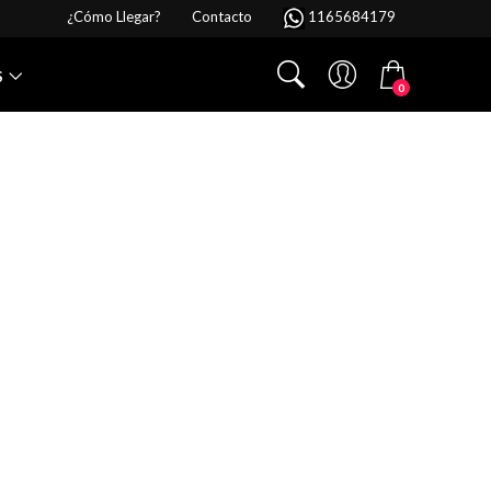
¿Cómo Llegar?
Contacto
1165684179
S
0