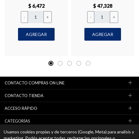
$ 6,472
$ 47,328
-
+
-
+
AGREGAR
AGREGAR
CONTACTO COMPRAS ON LINE
CONTACTO TIENDA
ACCESO RÁPIDO
CATEGORÍAS
Usamos cookies propias y de terceros (Google, Meta) para analisis y
NEWSLETTER (OFERTAS / PROMOCIONES)
marketing. Podés aceptar todas, rechazar las opcionales o