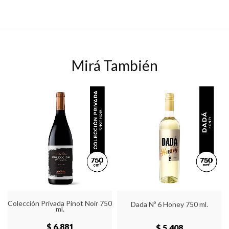
Mirá También
Colección Privada Pinot Noir 750
Dada Nº 6 Honey 750 ml.
ml.
$ 6,881
$ 5,408