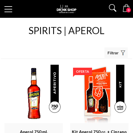
0
SPIRITS | APEROL
OFERTA
Aperol 750 ml.
Kit Aperol 750 cc. + Cinzano