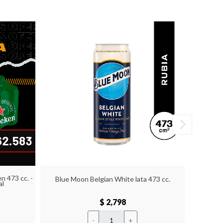
n 473 cc. -
Blue Moon Belgian White lata 473 cc.
al
$ 2,798
-
+