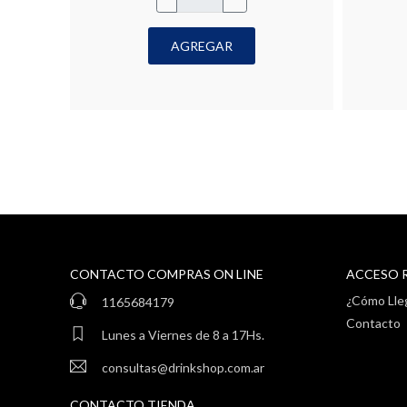
AGREGAR
CONTACTO COMPRAS ON LINE
ACCESO 
¿Cómo Lle
1165684179
Contacto
Lunes a Viernes de 8 a 17Hs.
consultas@drinkshop.com.ar
CONTACTO TIENDA