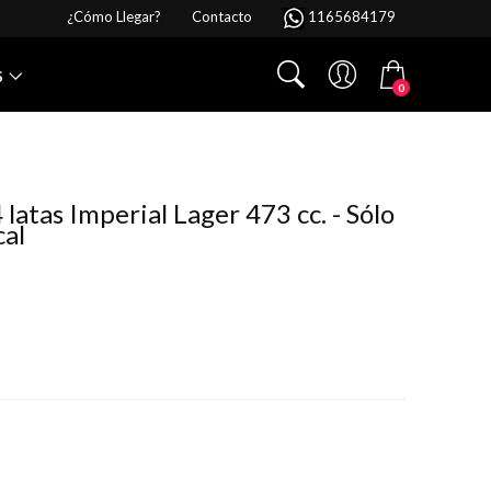
¿Cómo Llegar?
Contacto
1165684179
S
0
 latas Imperial Lager 473 cc. - Sólo
cal